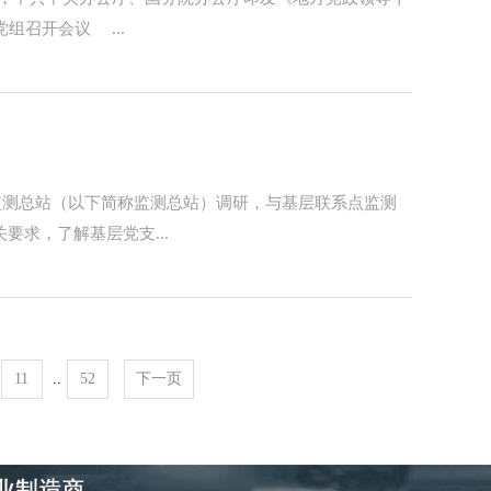
组召开会议 ...
监测总站（以下简称监测总站）调研，与基层联系点监测
求，了解基层党支...
11
..
52
下一页