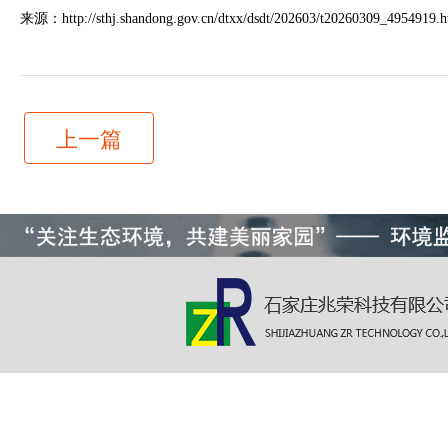
来源：http://sthj.shandong.gov.cn/dtxx/dsdt/202603/t20260309_4954919.h
上一篇